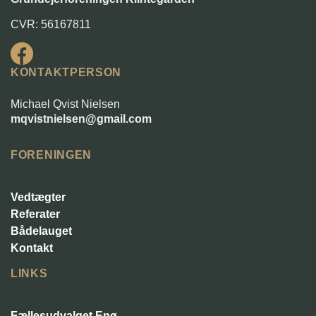
CVR: 56167811
KONTAKTPERSON
Michael Qvist Nielsen
mqvistnielsen@gmail.com
FORENINGEN
Vedtægter
Referater
Bådelauget
Kontakt
LINKS
Fællesudvalget Enø